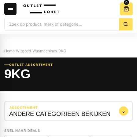
0
Zoeken
Home
/
Witgoed
/
Wasmachines
/
9KG
OUTLET ASSORTIMENT
9KG
ASSORTIMENT
⌄
ANDERE CATEGORIEEN BEKIJKEN
SNEL NAAR DEALS