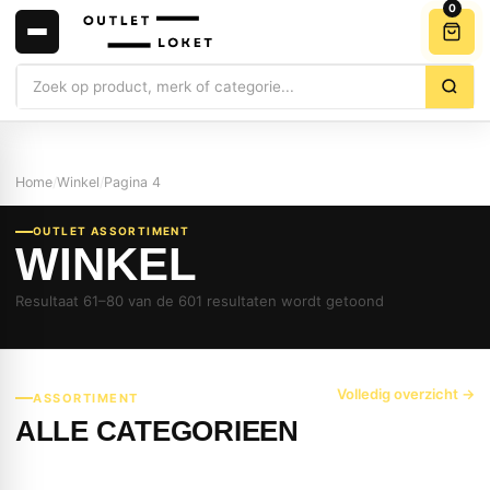
0
Zoeken
Home
/
Winkel
/
Pagina 4
OUTLET ASSORTIMENT
WINKEL
Resultaat 61–80 van de 601 resultaten wordt getoond
Volledig overzicht →
ASSORTIMENT
ALLE CATEGORIEEN