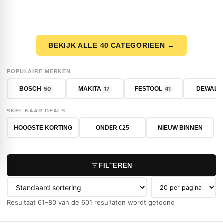
BEKIJK ALLE 40 CATEGORIEEN →
POPULAIRE MERKEN
50
17
41
BOSCH
MAKITA
FESTOOL
DEWALT
SNEL NAAR DEALS
HOOGSTE KORTING
ONDER €25
NIEUW BINNEN
FILTEREN
Producten per pag
Resultaat 61–80 van de 601 resultaten wordt getoond