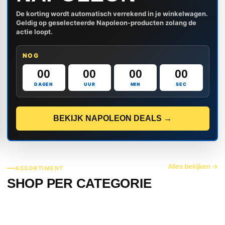
De korting wordt automatisch verrekend in je winkelwagen.
Geldig op geselecteerde Napoleon-producten zolang de
actie loopt.
NOG
00
00
00
00
DAGEN
UUR
MIN
SEC
BEKIJK NAPOLEON DEALS →
Alles bekijken →
ASSORTIMENT
SHOP PER CATEGORIE