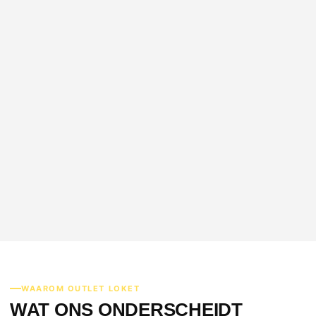
WGM te Pasd
Betrouwbare service
19 mei 2026
P. Vervoort
Goede prijs en snelle levering
12 mrt 2026
WAAROM OUTLET LOKET
WAT ONS ONDERSCHEIDT