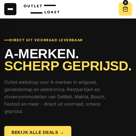
0
DIRECT UIT VOORRAAD LEVERBAAR
A-MERKEN.
SCHERP GEPRIJSD.
Outlet webshop voor A-merken in witgoed,
gereedschap en elektronica. Restpartijen en
showroommodellen van DeWalt, Makita, Bosch,
Festool en meer - direct uit voorraad, scherp
geprijsd.
BEKIJK ALLE DEALS →