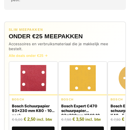
SLIM MEEPAKKEN
ONDER €25 MEEPAKKEN
Accessoires en verbruiksmateriaal die je makkelijk mee
bestelt.
Alle deals onder €25 →
BOSCH
BOSCH
BOSCH
Bosch Schuurpapier
Bosch Expert C470
Bosch Exp
93x230 mm K80 - 10-
schuurpapier
schuurpa
pack
93x230mm K240 10
K40 - 5 st
Oorspronkelijke prijs was: € 5,00.
Huidige prijs is: € 2,50.
Oorspronkelijke prijs was: € 
Huidige prijs is: € 3,50.
Oors
€
2,50
€
3,50
€
3,
€
5,00
€
7,50
€
7,50
stuks
incl. btw
incl. btw