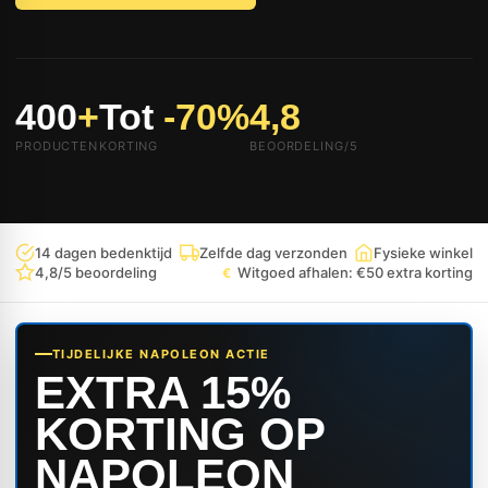
400
+
Tot
-70%
4,8
PRODUCTEN
KORTING
BEOORDELING/5
14 dagen bedenktijd
Zelfde dag verzonden
Fysieke winkel
4,8/5 beoordeling
Witgoed afhalen: €50 extra korting
€
TIJDELIJKE NAPOLEON ACTIE
EXTRA 15%
KORTING OP
NAPOLEON