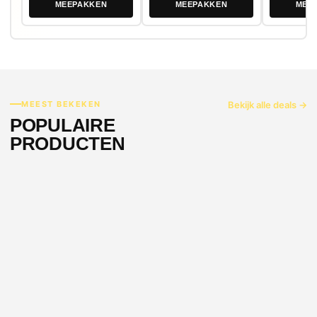
MEEPAKKEN
MEEPAKKEN
MEE
MEEST BEKEKEN
Bekijk alle deals →
POPULAIRE
PRODUCTEN
-59%
-45%
NIEUW
NIEUW