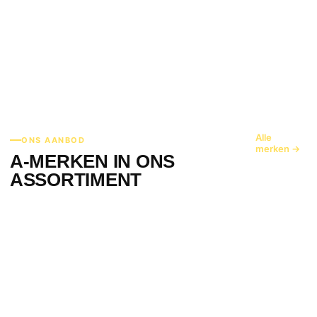
▦
TRANSPORT
Magazijnbakken | Palletboxen | Stapelbakken
▦
⬜
✔
Alle
ONS AANBOD
merken →
A-MERKEN IN ONS
ASSORTIMENT