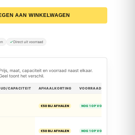
EGEN AAN WINKELWAGEN
w Vaatwasser aantal
en
Direct uit voorraad
Prijs, maat, capaciteit en voorraad naast elkaar.
Geel toont het verschil.
OUD/CAPACITEIT
AFHAALKORTING
VOORRAAD
€50 BIJ AFHALEN
NOG 1 OP VOORRAAD
€50 BIJ AFHALEN
NOG 1 OP VOORRAAD