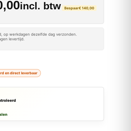
kelijke prijs was: € 55
rijs is: € 410,00.
,00
incl. btw
Bespaar
€
140,00
ld, op werkdagen dezelfde dag verzonden.
gen levertijd.
rd en direct leverbaar
troleerd
alen