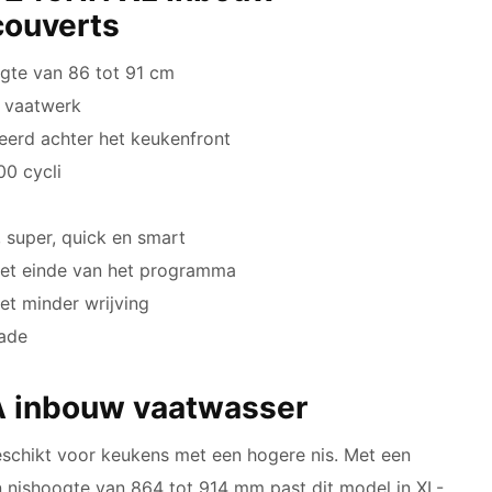
couverts
gte van 86 tot 91 cm
s vaatwerk
eerd achter het keukenfront
00 cycli
 super, quick en smart
het einde van het programma
et minder wrijving
hade
A inbouw vaatwasser
hikt voor keukens met een hogere nis. Met een
 nishoogte van 864 tot 914 mm past dit model in XL-