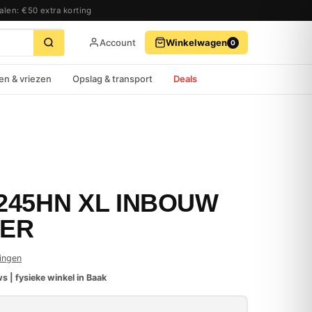
alen: €50 extra korting
Account
Winkelwagen
0
BEKIJK WINKELWAGEN
AFREKENEN
en & vriezen
Opslag & transport
Deals
245HN XL INBOUW
ER
ingen
s | fysieke winkel in Baak