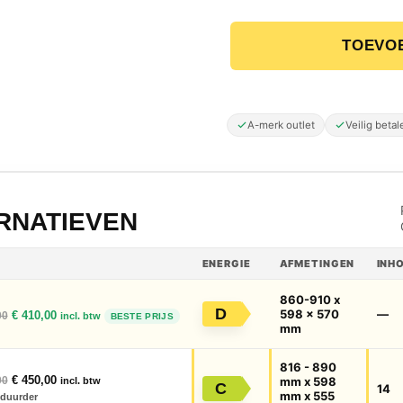
TOEVO
ETNA VWD245HN XL Inbou
A-merk outlet
Veilig betal
ERNATIEVEN
ENERGIE
AFMETINGEN
INH
860-910 x
Oorspronkelijke prijs was: € 550,00.
Huidige prijs is: € 410,00.
D
598 x 570
—
€
410,00
00
incl. btw
BESTE PRIJS
mm
816 - 890
Oorspronkelijke prijs was: € 630,00.
Huidige prijs is: € 450,00.
€
450,00
00
mm x 598
incl. btw
C
14
mm x 555
duurder