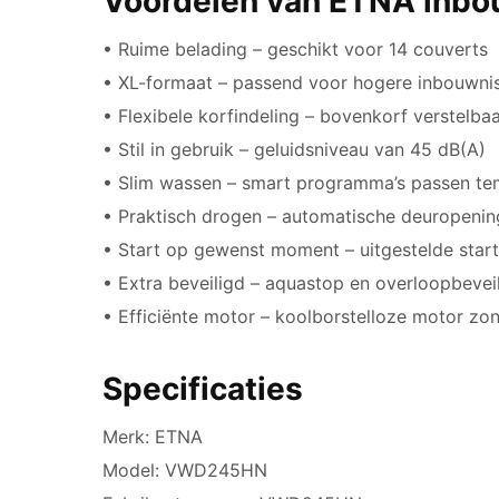
Voordelen van ETNA inbo
• Ruime belading – geschikt voor 14 couverts
• XL-formaat – passend voor hogere inbouwni
• Flexibele korfindeling – bovenkorf verstelba
• Stil in gebruik – geluidsniveau van 45 dB(A)
• Slim wassen – smart programma’s passen te
• Praktisch drogen – automatische deuropeni
• Start op gewenst moment – uitgestelde start 
• Extra beveiligd – aquastop en overloopbevei
• Efficiënte motor – koolborstelloze motor zo
Specificaties
Merk: ETNA
Model: VWD245HN