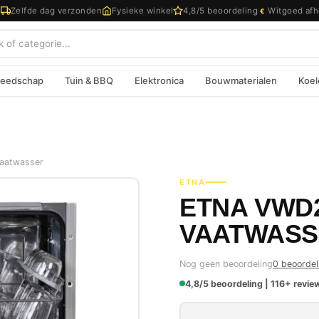
d
Zelfde dag verzonden
Fysieke winkel
4,8/5 beoordeling
Witgoed afh
€
eedschap
Tuin & BBQ
Elektronica
Bouwmaterialen
Koel
aatwasser
ETNA
ETNA VWD
VAATWASS
Nog geen beoordeling
0 beoordel
4,8/5 beoordeling | 116+ review