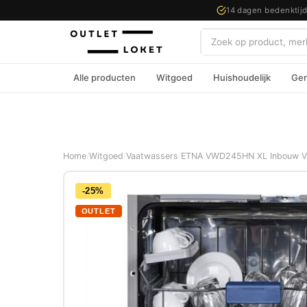
14 dagen bedenktij
Zoeken
Alle producten
Witgoed
Huishoudelijk
Ger
Home
/
Witgoed
/
Vaatwassers
/
ETNA VWD245HN XL Inbouw V
-25%
OUTLET