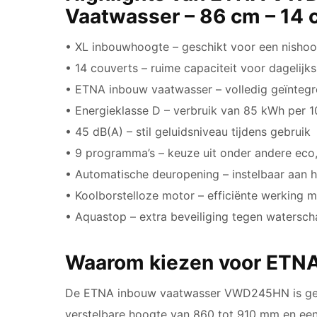
Vaatwasser – 86 cm – 14 
• XL inbouwhoogte – geschikt voor een nishoo
• 14 couverts – ruime capaciteit voor dagelijk
• ETNA inbouw vaatwasser – volledig geïntegr
• Energieklasse D – verbruik van 85 kWh per 1
• 45 dB(A) – stil geluidsniveau tijdens gebruik
• 9 programma’s – keuze uit onder andere eco,
• Automatische deuropening – instelbaar aan 
• Koolborstelloze motor – efficiënte werking m
• Aquastop – extra beveiliging tegen watersc
Waarom kiezen voor ETN
De ETNA inbouw vaatwasser VWD245HN is gesc
verstelbare hoogte van 860 tot 910 mm en een