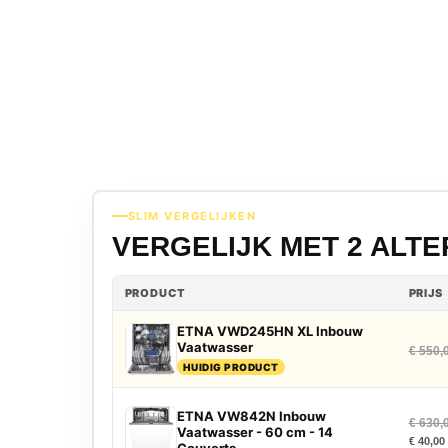
SLIM VERGELIJKEN
VERGELIJK MET 2 ALT
PRODUCT
PRIJS
ETNA VWD245HN XL Inbouw
Vaatwasser
€
550,
HUIDIG PRODUCT
ETNA VW842N Inbouw
€
630,
Vaatwasser - 60 cm - 14
€
40,00