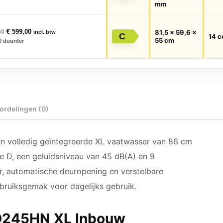
mm
Oorspronkelijke prijs was: € 899,00.
Huidige prijs is: € 599,00.
€
599,00
00
81,5 × 59,6 ×
incl. btw
C
14 c
55 cm
0
duurder
ordelingen (0)
volledig geïntegreerde XL vaatwasser van 86 cm
se D, een geluidsniveau van 45 dB(A) en 9
r, automatische deuropening en verstelbare
bruiksgemak voor dagelijks gebruik.
D245HN XL Inbouw