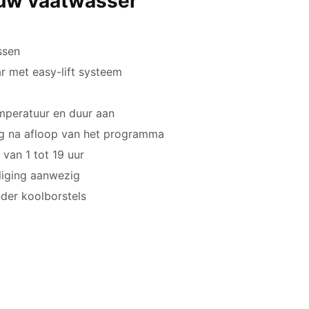
uw vaatwasser
ssen
ar met easy-lift systeem
mperatuur en duur aan
ng na afloop van het programma
van 1 tot 19 uur
liging aanwezig
nder koolborstels