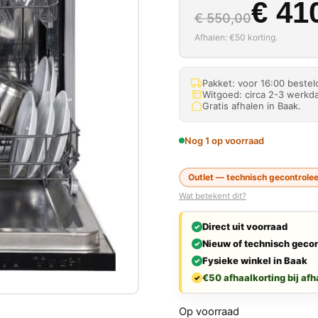
Oorspron
Huidige p
€
410
€
550,00
Afhalen: €50 korting.
Pakket: voor 16:00 beste
Witgoed: circa 2-3 werkda
Gratis afhalen in Baak.
Nog 1 op voorraad
Outlet — technisch gecontrolee
Wat betekent dit?
Direct uit voorraad
Nieuw of technisch gecon
Fysieke winkel in Baak
€50 afhaalkorting bij afh
Op voorraad