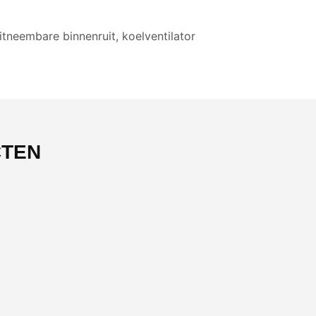
tneembare binnenruit, koelventilator
CTEN
-37%
OUTLET