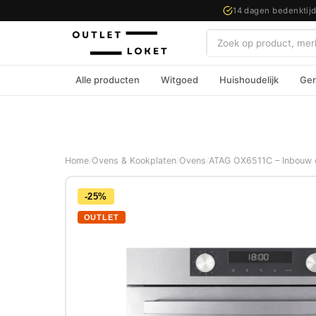
14 dagen bedenktij
Zoeken
Alle producten
Witgoed
Huishoudelijk
Ger
Home
/
Ovens & Kookplaten
/
Ovens
/
ATAG OX6511C – Inbouw ov
-25%
OUTLET