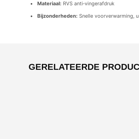
Materiaal:
RVS anti‑vingerafdruk
Bijzonderheden:
Snelle voorverwarming, ui
GERELATEERDE PRODU
-30%
-34%
OUTLET
OUTLET