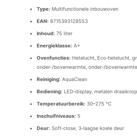
Type:
Multifunctionele inbouwoven
EAN:
8715393128553
Inhoud:
75 liter
Energieklasse:
A+
Ovenfuncties:
Hetelucht, Eco‑hetelucht, grote
onder-/bovenwarmte, onder-/bovenwarmte +
Reiniging:
AquaClean
Bediening:
LED‑display, metalen draaiknop
Temperatuurbereik:
30–275 °C
Inschuifniveaus:
5
Deur:
Soft‑close, 3‑laagse koele deur