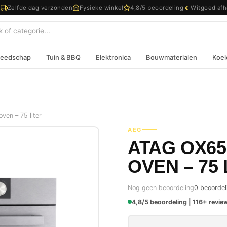
d
Zelfde dag verzonden
Fysieke winkel
4,8/5 beoordeling
Witgoed afh
€
eedschap
Tuin & BBQ
Elektronica
Bouwmaterialen
Koel
en – 75 liter
AEG
ATAG OX65
OVEN – 75 
Nog geen beoordeling
0 beoordel
4,8/5 beoordeling | 116+ review