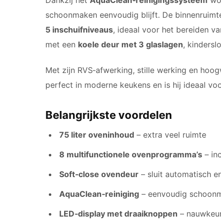
schoonmaken eenvoudig blijft. De binnenruimte
5 inschuifniveaus
, ideaal voor het bereiden v
met een
koele deur met 3 glaslagen
, kindersl
Met zijn RVS‑afwerking, stille werking en ho
perfect in moderne keukens en is hij ideaal voo
Belangrijkste voordelen
75 liter oveninhoud
– extra veel ruimte
8 multifunctionele ovenprogramma’s
– inc
Soft‑close ovendeur
– sluit automatisch e
AquaClean‑reiniging
– eenvoudig schoon
LED‑display met draaiknoppen
– nauwkeur