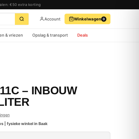
alen: €50 extra korting
Account
Winkelwagen
0
BEKIJK WINKELWAGEN
AFREKENEN
en & vriezen
Opslag & transport
Deals
11C – INBOUW
LITER
ingen
s | fysieke winkel in Baak