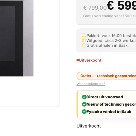
Oorspron
Huidige p
€
599
€
799,00
Gratis verzending vanaf 500 eu
Pakket: voor 16:00 beste
Witgoed: circa 2-3 werkda
Gratis afhalen in Baak.
Uitverkocht
Outlet — technisch gecontrolee
Wat betekent dit?
Direct uit voorraad
Nieuw of technisch gecon
Fysieke winkel in Baak
Uitverkocht