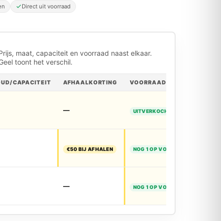
en
Direct uit voorraad
Prijs, maat, capaciteit en voorraad naast elkaar.
Geel toont het verschil.
OUD/CAPACITEIT
AFHAALKORTING
VOORRAAD
—
UITVERKOCHT
€50 BIJ AFHALEN
NOG 1 OP VOORRAAD
—
NOG 1 OP VOORRAAD