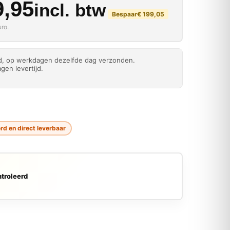
kelijke prijs was: € 79
rijs is: € 599,95.
,95
incl. btw
Bespaar
€
199,05
ro.
ld, op werkdagen dezelfde dag verzonden.
gen levertijd.
rd en direct leverbaar
troleerd