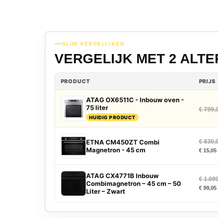
SLIM VERGELIJKEN
VERGELIJK MET 2 ALT
PRODUCT
PRIJS
ATAG OX6511C - Inbouw oven -
75 liter
€
799,
HUIDIG PRODUCT
ETNA CM450ZT Combi
€
830,
Magnetron - 45 cm
€
15,05
ATAG CX4771B Inbouw
€
1.099
Combimagnetron – 45 cm – 50
€
99,05
Liter – Zwart