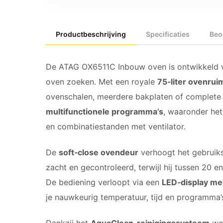
Productbeschrijving
Specificaties
Beo
De ATAG OX6511C Inbouw oven is ontwikkeld voo
oven zoeken. Met een royale
75‑liter ovenrui
ovenschalen, meerdere bakplaten of complete 
multifunctionele programma’s
, waaronder het
en combinatiestanden met ventilator.
De
soft‑close ovendeur
verhoogt het gebruiks
zacht en gecontroleerd, terwijl hij tussen 20 e
De bediening verloopt via een
LED‑display me
je nauwkeurig temperatuur, tijd en programma’s 
Dankzij het
AquaClean‑reinigingssysteem
wor