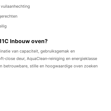
 vuilaanhechting
gerechten
ilig
11C Inbouw oven?
natie van capaciteit, gebruiksgemak en
ft‑close deur, AquaClean‑reiniging en energieklasse
en betrouwbare, stille en hoogwaardige oven zoeken