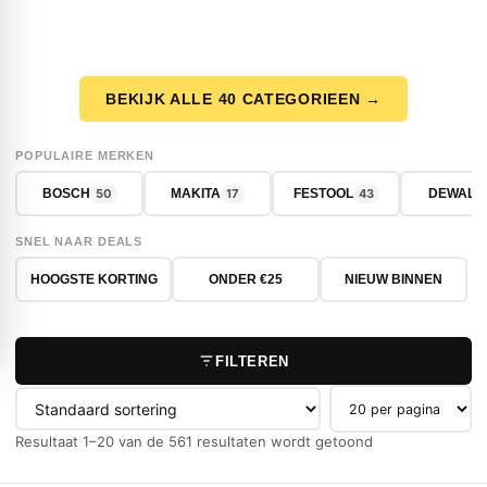
BEKIJK ALLE 40 CATEGORIEEN →
POPULAIRE MERKEN
50
17
43
BOSCH
MAKITA
FESTOOL
DEWALT
SNEL NAAR DEALS
HOOGSTE KORTING
ONDER €25
NIEUW BINNEN
FILTEREN
Producten per pag
Resultaat 1–20 van de 561 resultaten wordt getoond