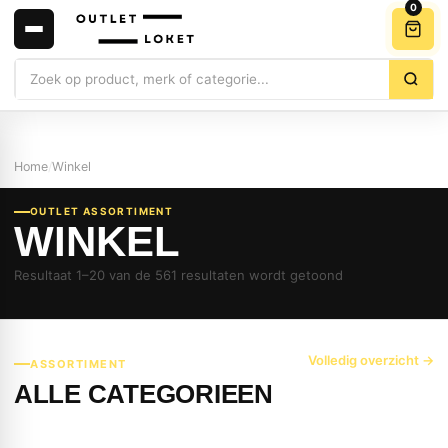
0
Zoeken
Home
/
Winkel
OUTLET ASSORTIMENT
WINKEL
Resultaat 1–20 van de 561 resultaten wordt getoond
Volledig overzicht →
ASSORTIMENT
ALLE CATEGORIEEN