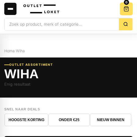
0
Zoeken
Home
/
Wiha
OUTLET ASSORTIMENT
WIHA
Enig resultaat
SNEL NAAR DEALS
HOOGSTE KORTING
ONDER €25
NIEUW BINNEN