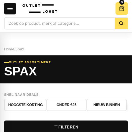
0
Zoeken
Home
/
Spax
OUTLET ASSORTIMENT
SPAX
SNEL NAAR DEALS
HOOGSTE KORTING
ONDER €25
NIEUW BINNEN
FILTEREN