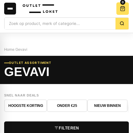
0
Zoeken
Home
/
Gevavi
OUTLET ASSORTIMENT
GEVAVI
SNEL NAAR DEALS
HOOGSTE KORTING
ONDER €25
NIEUW BINNEN
FILTEREN