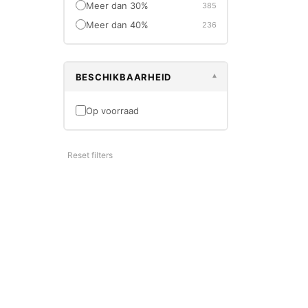
Meer dan 30%
385
DS/XL D8
€229,9
Meer dan 40%
236
BESCHIKBAARHEID
▾
Op voorraad
-30%
OUTLET
Reset filters
SPAX
Spax Spaan
8x220 TX-
€17,50