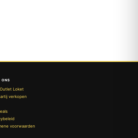
 ONS
Outlet Loket
artij verkopen
deals
cybeleid
mene voorwaarden