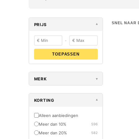
SNEL NAAR 
PRIJS
▾
-
TOEPASSEN
-23%
OUTLET
MERK
▾
KORTING
▾
Alleen aanbiedingen
Meer dan 10%
596
FESTOOL
Meer dan 20%
582
Festool D
Assortimen