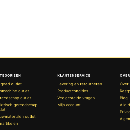
TEGORIEEN
KLANTENSERVICE
OVER
tgoed outlet
Levering en retourneren
Over 
smachine outlet
Productcondities
Restp
reedschap outlet
Veelgestelde vragen
Blog
ektrisch gereedschap
Mijn account
Alle 
tlet
Priva
uwmaterialen outlet
Alge
inartikelen