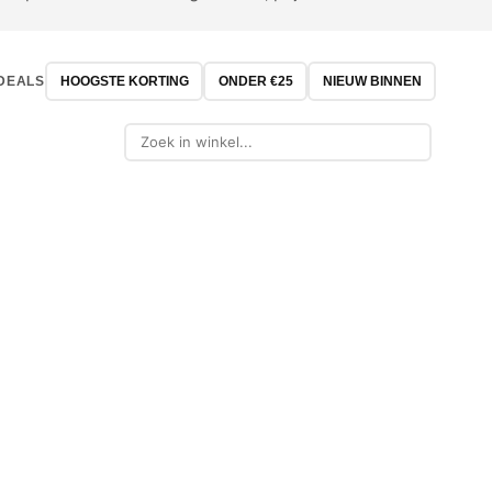
DEALS
HOOGSTE KORTING
ONDER €25
NIEUW BINNEN
-21%
-32%
OUTLET
OUTLET
GRILL GURU
MAKITA
OMINO XL Stenen
Grill Guru Large Plancha
Makita P
t Beukenhout
Ring BBQ accessoire
Pin tacker