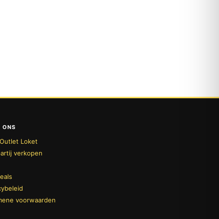
 ONS
Outlet Loket
artij verkopen
deals
cybeleid
mene voorwaarden