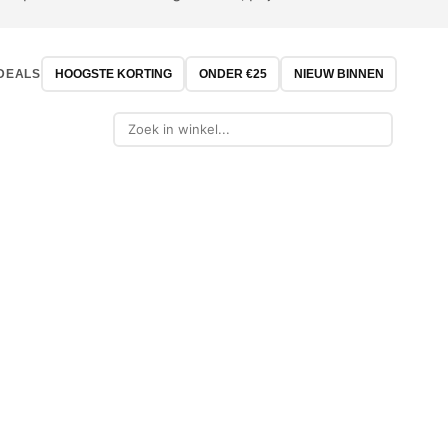
DEALS
HOOGSTE KORTING
ONDER €25
NIEUW BINNEN
-21%
-32%
OUTLET
OUTLET
GRILL GURU
MAKITA
OMINO XL Stenen
Grill Guru Large Plancha
Makita P
t Beukenhout
Ring BBQ accessoire
Pin tacker