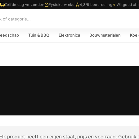
d
Zelfde dag verzonden
Fysieke winkel
4,8/5 beoordeling
Witgoed afh
€
eedschap
Tuin & BBQ
Elektronica
Bouwmaterialen
Koel
lk product heeft een eigen staat, prijs en voorraad. Gebruik d