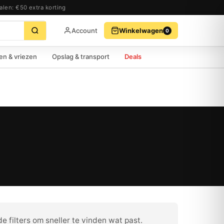
alen: €50 extra korting
Account
Winkelwagen
0
BEKIJK WINKELWAGEN
AFREKENEN
en & vriezen
Opslag & transport
Deals
e filters om sneller te vinden wat past.