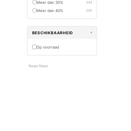
Meer dan 30%
344
DS/XL D8
€229,9
Meer dan 40%
205
BESCHIKBAARHEID
▾
Op voorraad
-30%
OUTLET
Reset filters
SPAX
Spax Spaan
8x220 TX-
€17,50