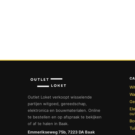
CA
Wi
Wa
Outlet Loket verkoopt wisselende
Ge
partijen witgoed, gereedschap,
El
elektronica en bouwmaterialen. Online
ou
te bestellen en op afspraak te bekijken
Bo
of af te halen in Baak.
Tu
Emmerikseweg 75b, 7223 DA Baak