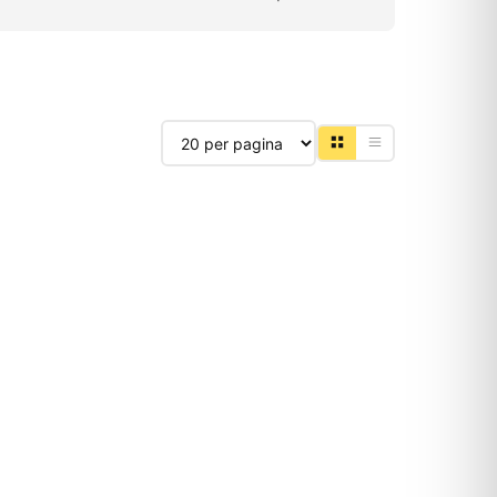
Producten per pagina
-15%
OUTLET
BOSCH
T001GZ 40V Max
Bosch Werktafel GTA 600
 koolborstelloos
voor GTS 10 J tafelzaag