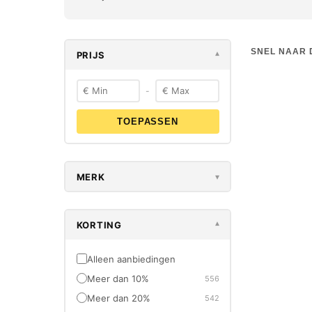
SNEL NAAR 
PRIJS
▾
-
TOEPASSEN
-23%
OUTLET
MERK
▾
KORTING
▾
Alleen aanbiedingen
Meer dan 10%
556
FESTOOL
Meer dan 20%
542
Festool D
Assortimen