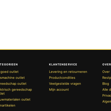
TEGORIEEN
KLANTENSERVICE
OVER
tgoed outlet
Levering en retourneren
Over 
smachine outlet
Productcondities
Restp
reedschap outlet
Veelgestelde vragen
Blog
ektrisch gereedschap
Mijn account
Alle 
tlet
Priva
uwmaterialen outlet
Alge
inartikelen