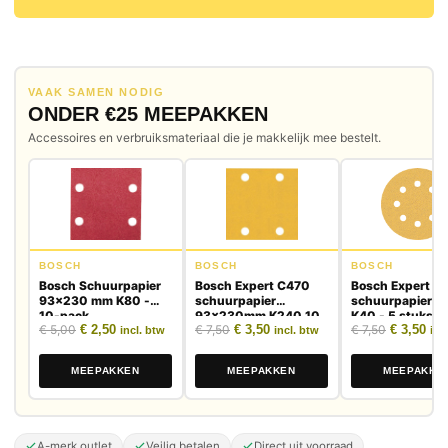
VAAK SAMEN NODIG
ONDER €25 MEEPAKKEN
Accessoires en verbruiksmateriaal die je makkelijk mee bestelt.
BOSCH
BOSCH
BOSCH
Bosch Schuurpapier
Bosch Expert C470
Bosch Expert C
93x230 mm K80 -
schuurpapier
schuurpapier 
10-pack
93x230mm K240 10
K40 - 5 stuks
Oorspronkelijke prijs was: € 5,00.
Huidige prijs is: € 2,50.
Oorspronkelijke prijs was: € 7,50.
Huidige prijs is: € 3,50.
Oorspronk
Huid
€
5,00
€
2,50
€
7,50
€
3,50
€
7,50
€
3,50
stuks
incl. btw
incl. btw
inc
MEEPAKKEN
MEEPAKKEN
MEEPAKKE
A-merk outlet
Veilig betalen
Direct uit voorraad