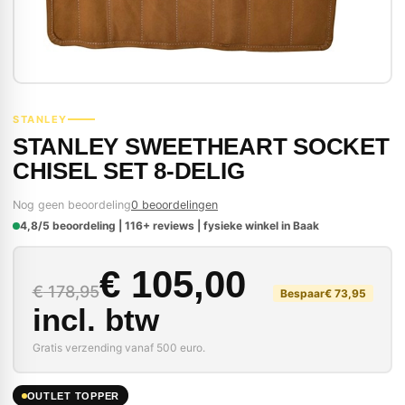
STANLEY
STANLEY SWEETHEART SOCKET
CHISEL SET 8-DELIG
Nog geen beoordeling
0 beoordelingen
4,8/5 beoordeling | 116+ reviews | fysieke winkel in Baak
Oorspronkelijke prij
Huidige prijs is: € 10
€
105,00
€
178,95
Bespaar
€
73,95
incl. btw
Gratis verzending vanaf 500 euro.
OUTLET TOPPER