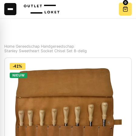
0
Home
/
Gereedschap
/
Handgereedschap
/
Stanley Sweetheart Socket Chisel Set 8-delig
-41%
NIEUW