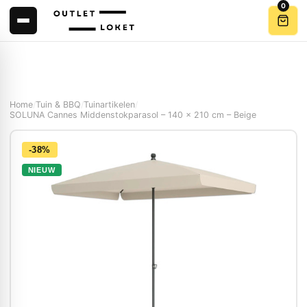
0
Home
/
Tuin & BBQ
/
Tuinartikelen
/
SOLUNA Cannes Middenstokparasol – 140 x 210 cm – Beige
-38%
NIEUW