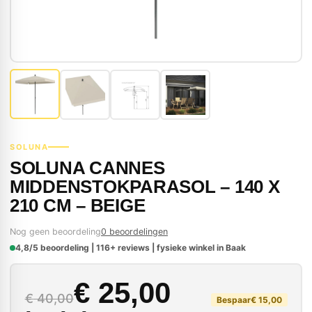
SOLUNA
SOLUNA CANNES
MIDDENSTOKPARASOL – 140 X
210 CM – BEIGE
Nog geen beoordeling
0 beoordelingen
4,8/5 beoordeling | 116+ reviews | fysieke winkel in Baak
Oorspronkelijke prijs
Huidige prijs is: € 25
€
25,00
€
40,00
Bespaar
€
15,00