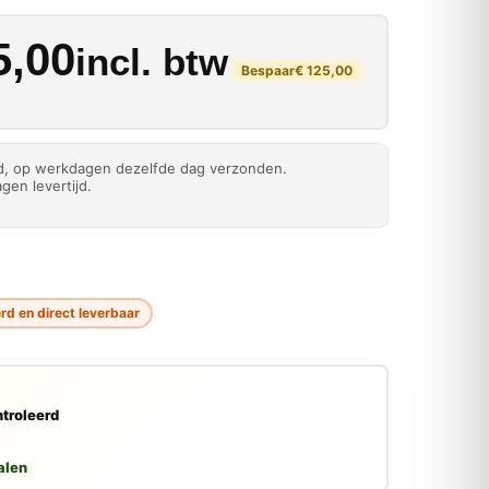
kelijke prijs was: € 54
rijs is: € 415,00.
,00
incl. btw
Bespaar
€
125,00
ld, op werkdagen dezelfde dag verzonden.
gen levertijd.
rd en direct leverbaar
troleerd
alen