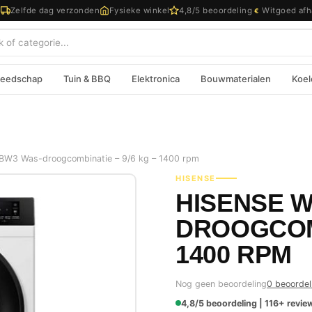
d
Zelfde dag verzonden
Fysieke winkel
4,8/5 beoordeling
Witgoed afh
€
eedschap
Tuin & BBQ
Elektronica
Bouwmaterialen
Koel
W3 Was-droogcombinatie – 9/6 kg – 1400 rpm
HISENSE
HISENSE 
DROOGCOMB
1400 RPM
Nog geen beoordeling
0 beoordel
4,8/5 beoordeling | 116+ review