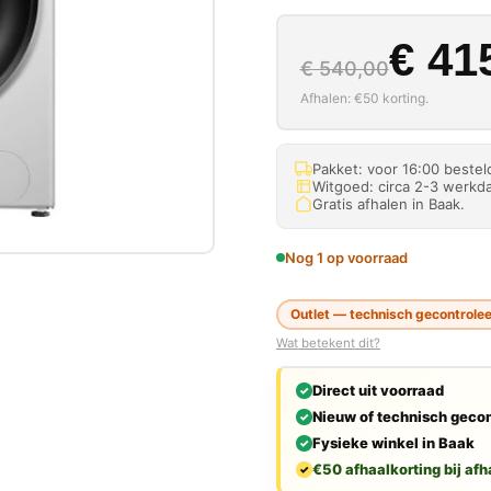
Oorspron
Huidige p
€
415
€
540,00
Afhalen: €50 korting.
Pakket: voor 16:00 beste
Witgoed: circa 2-3 werkda
Gratis afhalen in Baak.
Nog 1 op voorraad
Outlet — technisch gecontrolee
Wat betekent dit?
Direct uit voorraad
Nieuw of technisch gecon
Fysieke winkel in Baak
€50 afhaalkorting bij afh