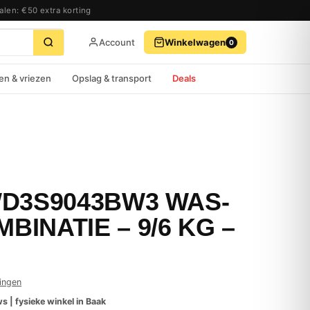
alen: €50 extra korting
Account
Winkelwagen
0
BEKIJK WINKELWAGEN
AFREKENEN
en & vriezen
Opslag & transport
Deals
WD3S9043BW3 WAS-
INATIE – 9/6 KG –
ingen
s | fysieke winkel in Baak