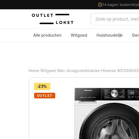
14 dagen bedenktij
Zoeken
Alle producten
Witgoed
Huishoudelijk
Ger
Home
/
Witgoed
/
Was-droogcombinaties
/
Hisense WD3S9043B
-23%
OUTLET