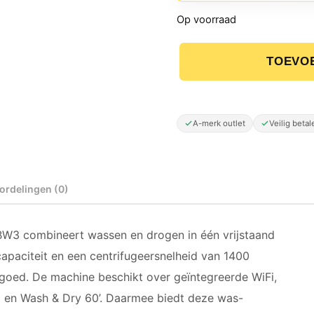
Op voorraad
TOEVO
Hisense WD3S9043BW3 Wa
A-merk outlet
Veilig betal
ordelingen (0)
3 combineert wassen en drogen in één vrijstaand
apaciteit en een centrifugeersnelheid van 1400
asgoed. De machine beschikt over geïntegreerde WiFi,
 en Wash & Dry 60’. Daarmee biedt deze was-