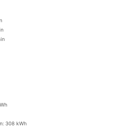
n
in
in
kWh
en: 308 kWh