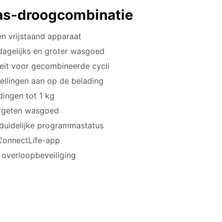
as-droogcombinatie
n vrijstaand apparaat
dagelijks en groter wasgoed
eit voor gecombineerde cycli
llingen aan op de belading
dingen tot 1 kg
ergeten wasgoed
 duidelijke programmastatus
 ConnectLife-app
n overloopbeveiliging