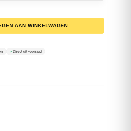
EGEN AAN WINKELWAGEN
s-droogcombinatie - 9/6 kg - 1400 rpm aantal
en
Direct uit voorraad