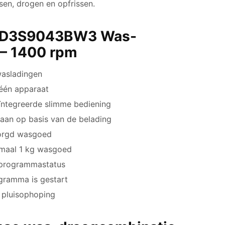
en, drogen en opfrissen.
 WD3S9043BW3 Was-
 – 1400 rpm
wasladingen
 één apparaat
ïntegreerde slimme bediening
 aan op basis van de belading
zorgd wasgoed
imaal 1 kg wasgoed
n programmastatus
gramma is gestart
n pluisophoping