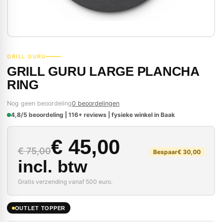
GRILL GURU
GRILL GURU LARGE PLANCHA
RING
Nog geen beoordeling
0 beoordelingen
4,8/5 beoordeling | 116+ reviews | fysieke winkel in Baak
Oorspronkelijke prijs
Huidige prijs is: € 45
€
45,00
€
75,00
Bespaar
€
30,00
incl. btw
Gratis verzending vanaf 500 euro.
OUTLET TOPPER