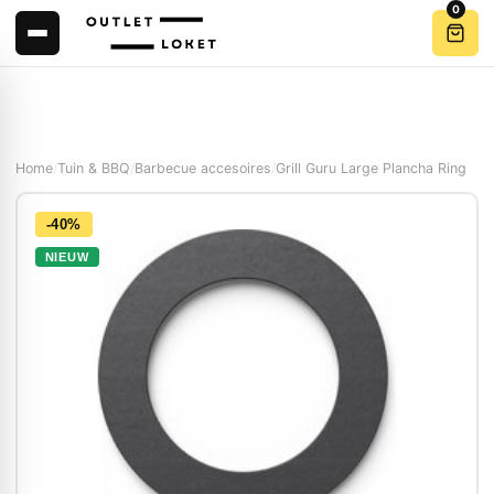
0
Home
/
Tuin & BBQ
/
Barbecue accesoires
/
Grill Guru Large Plancha Ring
-40%
NIEUW