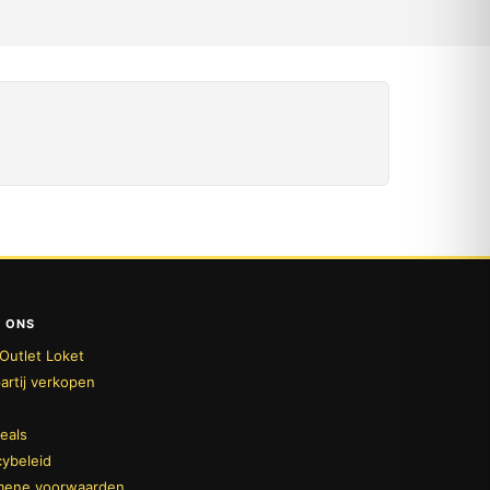
 ONS
Outlet Loket
artij verkopen
deals
cybeleid
mene voorwaarden