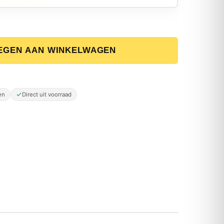
EGEN AAN WINKELWAGEN
er 2200W Terrasverwarmer met Bluetooth aantal
en
Direct uit voorraad