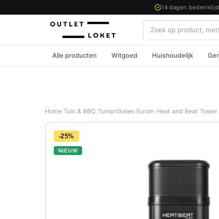
14 dagen bedenktij
Zoeken
Alle producten
Witgoed
Huishoudelijk
Ger
Home
/
Tuin & BBQ
/
Tuinartikelen
/
Eurom Heat and Beat Tower
-25%
NIEUW