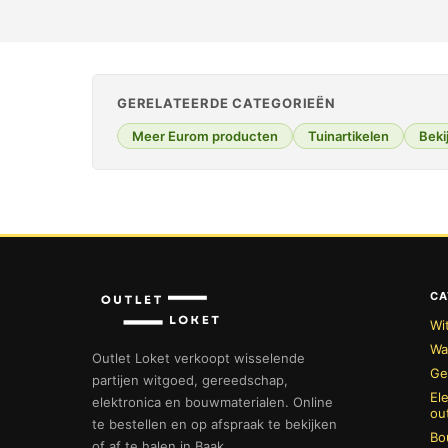
GERELATEERDE CATEGORIEËN
Meer Eurom producten
Tuinartikelen
Bekij
CA
Wi
Wa
Outlet Loket verkoopt wisselende
Ge
partijen witgoed, gereedschap,
El
elektronica en bouwmaterialen. Online
ou
te bestellen en op afspraak te bekijken
Bo
of af te halen in Baak.