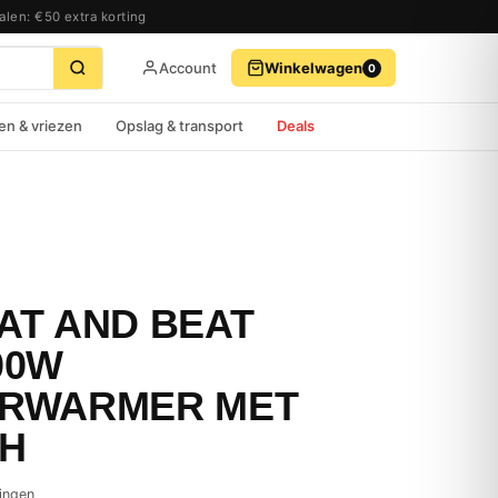
alen: €50 extra korting
Account
Winkelwagen
0
BEKIJK WINKELWAGEN
AFREKENEN
en & vriezen
Opslag & transport
Deals
AT AND BEAT
00W
RWARMER MET
H
ingen