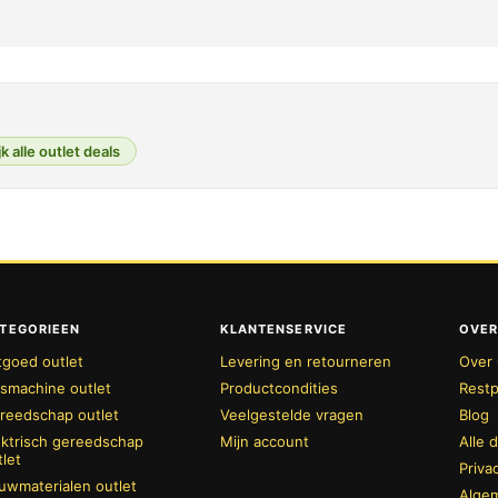
k alle outlet deals
TEGORIEEN
KLANTENSERVICE
OVER
tgoed outlet
Levering en retourneren
Over 
smachine outlet
Productcondities
Restp
reedschap outlet
Veelgestelde vragen
Blog
ektrisch gereedschap
Mijn account
Alle 
tlet
Priva
uwmaterialen outlet
Alge