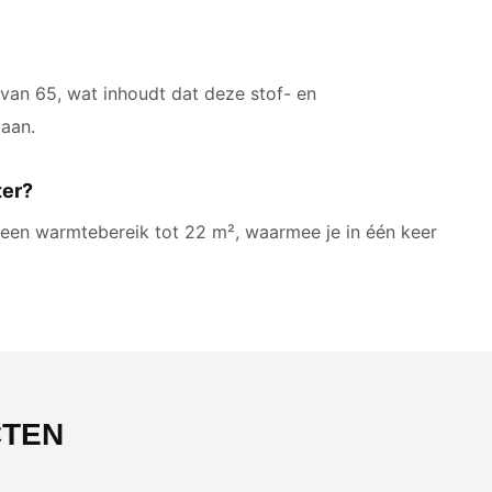
van 65, wat inhoudt dat deze stof- en
taan.
ter?
t een warmtebereik tot 22 m², waarmee je in één keer
CTEN