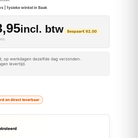
s | fysieke winkel in Baak
kelijke prijs was: € 24
rijs is: € 183,95.
,95
incl. btw
Bespaar
€
62,00
ro.
ld, op werkdagen dezelfde dag verzonden.
gen levertijd.
d en direct leverbaar
troleerd