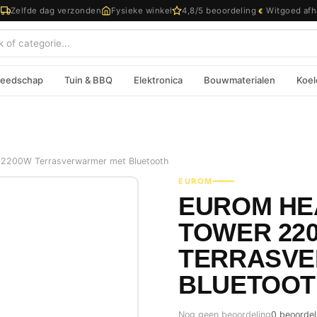
d
Zelfde dag verzonden
Fysieke winkel
4,8/5 beoordeling
Witgoed afh
€
eedschap
Tuin & BBQ
Elektronica
Bouwmaterialen
Koel
 2200W Terrasverwarmer met Bluetooth
EUROM
EUROM HE
TOWER 22
TERRASVE
BLUETOOT
Nog geen beoordeling
0 beoordel