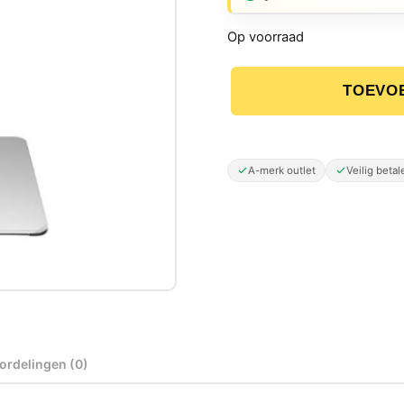
Op voorraad
TOEVO
Eurom Heat and Beat Tow
A-merk outlet
Veilig betal
ordelingen (0)