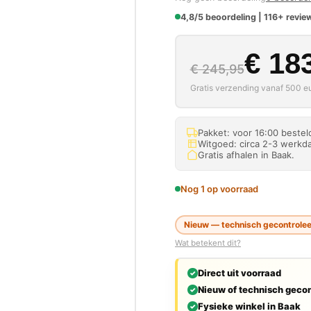
4,8/5 beoordeling | 116+ review
Oorspron
Huidige p
€
183
€
245,95
Gratis verzending vanaf 500 eu
Pakket: voor 16:00 beste
Witgoed: circa 2-3 werkda
Gratis afhalen in Baak.
Nog 1 op voorraad
Nieuw — technisch gecontroleer
Wat betekent dit?
Direct uit voorraad
Nieuw of technisch gecon
Fysieke winkel in Baak