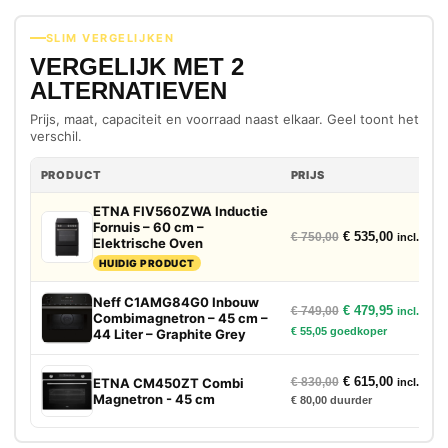
SLIM VERGELIJKEN
VERGELIJK MET 2
ALTERNATIEVEN
Prijs, maat, capaciteit en voorraad naast elkaar. Geel toont het
verschil.
PRODUCT
PRIJS
ETNA FIV560ZWA Inductie
Fornuis – 60 cm –
Oorspronkelijke p
Huidige p
€
535,00
€
750,00
incl. btw
Elektrische Oven
HUIDIG PRODUCT
Neff C1AMG84G0 Inbouw
Oorspronkelijke p
Huidige p
€
479,95
€
749,00
incl. btw
Combimagnetron – 45 cm –
€
55,05
goedkoper
44 Liter – Graphite Grey
Oorspronkelijke p
Huidige p
€
615,00
ETNA CM450ZT Combi
€
830,00
incl. btw
Magnetron - 45 cm
€
80,00
duurder