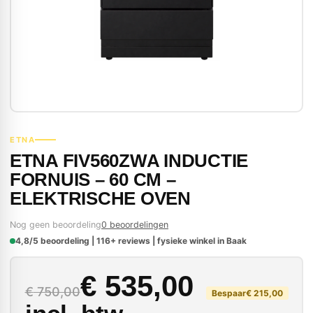
ETNA
ETNA FIV560ZWA INDUCTIE
FORNUIS – 60 CM –
ELEKTRISCHE OVEN
Nog geen beoordeling
0 beoordelingen
4,8/5 beoordeling | 116+ reviews | fysieke winkel in Baak
Oorspronkelijke prij
Huidige prijs is: € 53
€
535,00
€
750,00
Bespaar
€
215,00