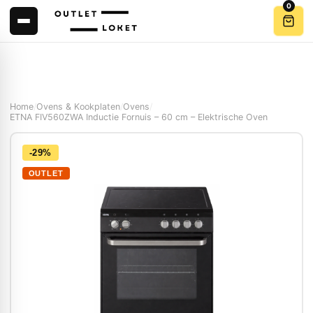
0
Home
/
Ovens & Kookplaten
/
Ovens
/
ETNA FIV560ZWA Inductie Fornuis – 60 cm – Elektrische Oven
-29%
OUTLET