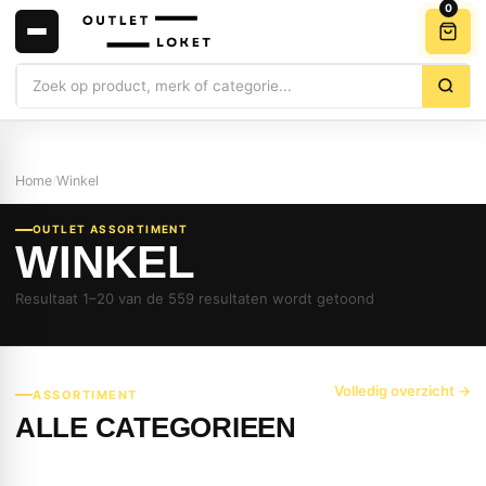
0
Zoeken
Home
/
Winkel
OUTLET ASSORTIMENT
WINKEL
Resultaat 1–20 van de 559 resultaten wordt getoond
Volledig overzicht →
ASSORTIMENT
ALLE CATEGORIEEN