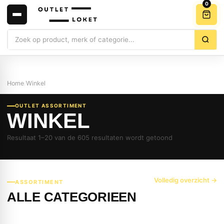
0
Zoeken
Home
/
Winkel
OUTLET ASSORTIMENT
WINKEL
Resultaat 1–20 van de 605 resultaten wordt getoond
Volledig overzicht →
ASSORTIMENT
ALLE CATEGORIEEN