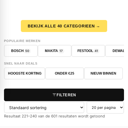
BEKIJK ALLE 40 CATEGORIEEN →
POPULAIRE MERKEN
50
17
41
BOSCH
MAKITA
FESTOOL
DEWALT
SNEL NAAR DEALS
HOOGSTE KORTING
ONDER €25
NIEUW BINNEN
FILTEREN
Producten per pag
Resultaat 221–240 van de 601 resultaten wordt getoond