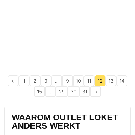
aluminiumoxide
€
35,00
Oorspronkelijke prijs was: € 35,00.
€
15,00
Huidige prijs is: € 15,00.
incl. btw
IDEAAL MEEPAKKER
←
1
2
3
…
9
10
11
12
13
14
15
…
29
30
31
→
WAAROM OUTLET LOKET
ANDERS WERKT