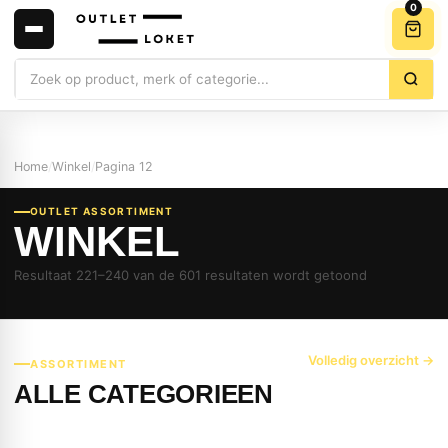
0
Zoeken
Home
/
Winkel
/
Pagina 12
OUTLET ASSORTIMENT
WINKEL
Resultaat 221–240 van de 601 resultaten wordt getoond
Volledig overzicht →
ASSORTIMENT
ALLE CATEGORIEEN