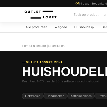
14 dagen bedenktij
Zoeken
Alle producten
Witgoed
Huishoudelijk
Ger
Home
/
Huishoudelijke artikelen
OUTLET ASSORTIMENT
HUISHOUDELI
Resultaat 1–20 van de 30 resultaten wordt getoond
Elektronica
Handdoeken
Koffiemachines
Stofzu