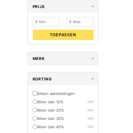
PRIJS
▾
-
TOEPASSEN
ANTISLIP
MERK
▾
Antislip In
KORTING
▾
Oor
€
15,95
€
1
Alleen aanbiedingen
Meer dan 10%
556
Meer dan 20%
542
Meer dan 30%
344
Meer dan 40%
205