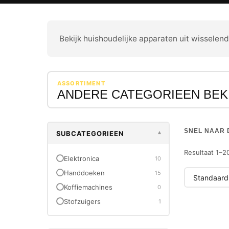
Bekijk huishoudelijke apparaten uit wisselend
ASSORTIMENT
ANDERE CATEGORIEEN BEK
SNEL NAAR 
SUBCATEGORIEEN
▾
Resultaat 1–2
Elektronica
10
Handdoeken
15
Koffiemachines
0
Stofzuigers
1
-19%
NIEUW