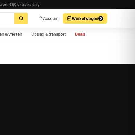
alen: €50 extra korting
Account
Winkelwagen
0
BEKIJK WINKELWAGEN
AFREKENEN
en & vriezen
Opslag & transport
Deals