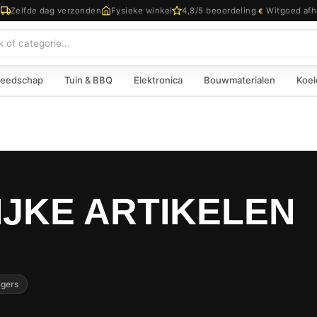
d
Zelfde dag verzonden
Fysieke winkel
4,8/5 beoordeling
Witgoed afh
€
eedschap
Tuin & BBQ
Elektronica
Bouwmaterialen
Koel
JKE ARTIKELEN
igers