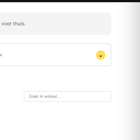
 voor thuis.
⌄
ht
-46%
NIEUW