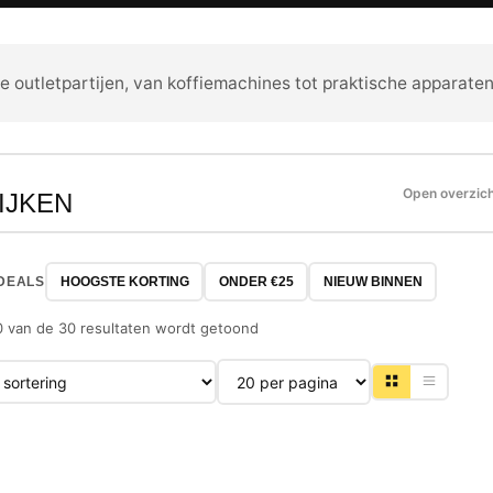
e outletpartijen, van koffiemachines tot praktische apparaten
Open overzic
IJKEN
DEALS
HOOGSTE KORTING
ONDER €25
NIEUW BINNEN
0 van de 30 resultaten wordt getoond
Producten per pagina
-26%
-46%
NIEUW
NIEUW