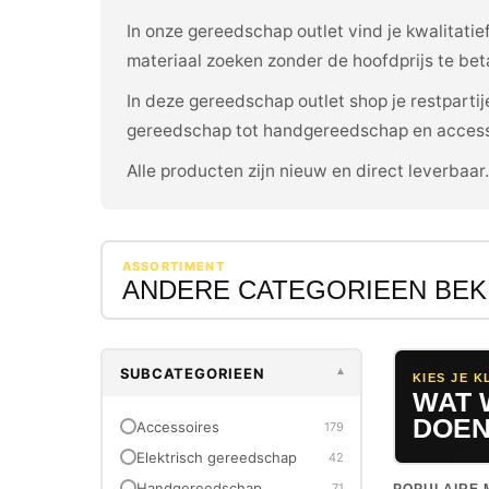
In onze gereedschap outlet vind je kwalitati
materiaal zoeken zonder de hoofdprijs te bet
In deze gereedschap outlet shop je restpart
gereedschap tot handgereedschap en access
Alle producten zijn nieuw en direct leverbaar
ASSORTIMENT
ANDERE CATEGORIEEN BEK
SUBCATEGORIEEN
▾
KIES JE K
WAT 
DOEN
Accessoires
179
Elektrisch gereedschap
42
Handgereedschap
71