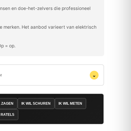
ensen en doe-het-zelvers die professioneel
e merken. Het aanbod varieert van elektrisch
Op = op.
⌄
ht
L ZAGEN
IK WIL SCHUREN
IK WIL METEN
 RATELS