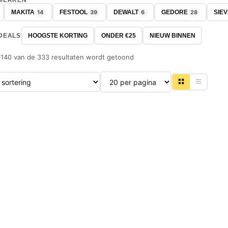
 MERKEN
14
39
6
28
MAKITA
FESTOOL
DEWALT
GEDORE
SIE
DEALS
HOOGSTE KORTING
ONDER €25
NIEUW BINNEN
–140 van de 333 resultaten wordt getoond
Producten per pagina
-23%
-30%
NIEUW
NIEUW
FESTOOL
FESTOOL