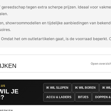
ef gereedschap tegen extra scherpe prijzen. Ideaal voor vakm
alen.
ijen, showroommodellen en tijdelijke aanbiedingen van bekend
oires.
. Omdat het om outletartikelen gaat, is de voorraad beperkt. 
Open overzic
IJKEN
LUS
IK WIL SLIJPEN
IK WIL BOREN
IK WI
WIL JE
?
ACCU & LADERS
BITJES
DOPPEN &