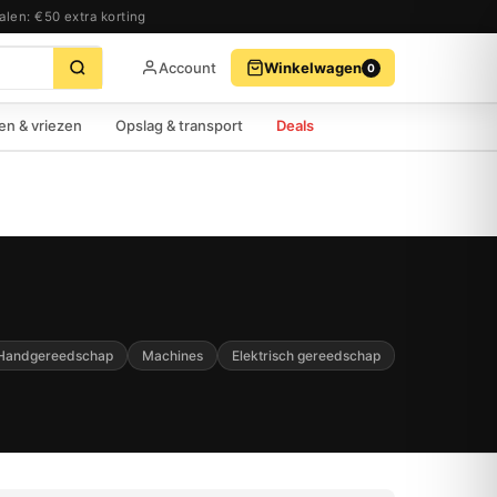
alen: €50 extra korting
Account
Winkelwagen
0
BEKIJK WINKELWAGEN
AFREKENEN
en & vriezen
Opslag & transport
Deals
Handgereedschap
Machines
Elektrisch gereedschap