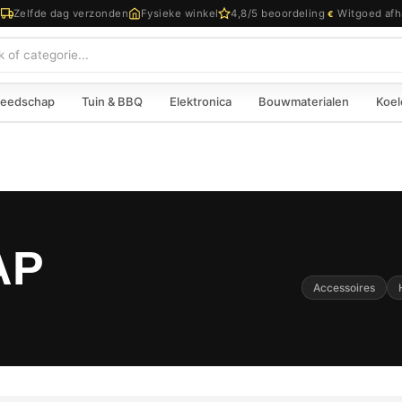
d
Zelfde dag verzonden
Fysieke winkel
4,8/5 beoordeling
Witgoed afh
€
eedschap
Tuin & BBQ
Elektronica
Bouwmaterialen
Koel
AP
Accessoires