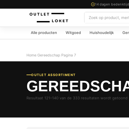
14 dagen bedenktij
Zoeken
Alle producten
Witgoed
Huishoudelijk
Ger
Home
/
Gereedschap
/
Pagina 7
OUTLET ASSORTIMENT
GEREEDSCH
Resultaat 121–140 van de 333 resultaten wordt getoond