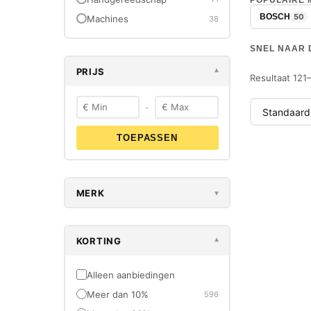
POPULAIRE
50
BOSCH
Machines
38
SNEL NAAR 
PRIJS
▾
Resultaat 121
-
TOEPASSEN
-40%
NIEUW
MERK
▾
KORTING
▾
Alleen aanbiedingen
Meer dan 10%
596
FESTOOL