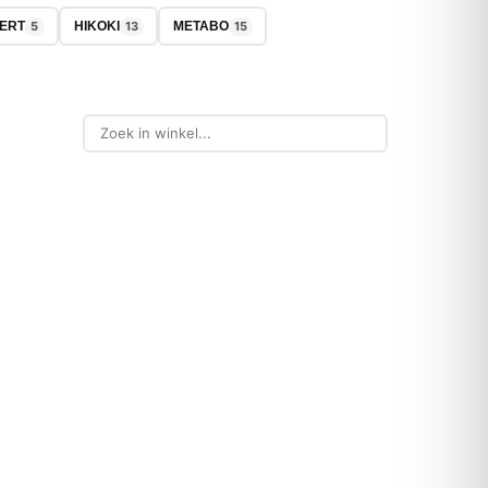
5
13
15
VERT
HIKOKI
METABO
-50%
NIEUW
FESTOOL