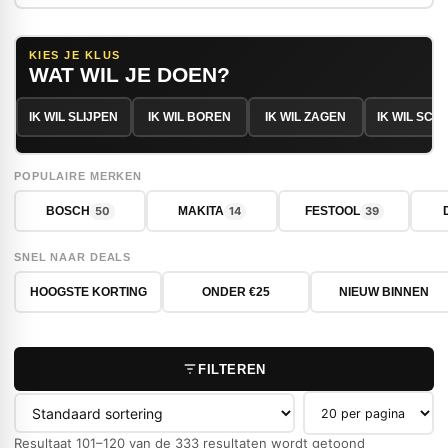
KIES JE KLUS
WAT WIL JE DOEN?
IK WIL SLIJPEN
IK WIL BOREN
IK WIL ZAGEN
IK WIL SC
POPULAIRE MERKEN
50
14
39
BOSCH
MAKITA
FESTOOL
SNEL NAAR DEALS
HOOGSTE KORTING
ONDER €25
NIEUW BINNEN
FILTEREN
Producten per pag
Resultaat 101–120 van de 333 resultaten wordt getoond