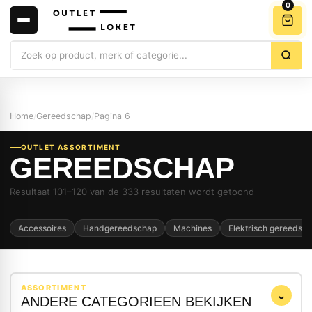
0
Zoeken
Home
/
Gereedschap
/
Pagina 6
OUTLET ASSORTIMENT
GEREEDSCHAP
Resultaat 101–120 van de 333 resultaten wordt getoond
Accessoires
Handgereedschap
Machines
Elektrisch gereedsc
ASSORTIMENT
⌄
ANDERE CATEGORIEEN BEKIJKEN