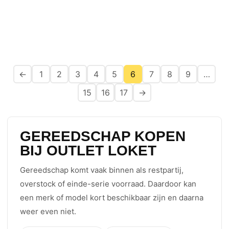
←
1
2
3
4
5
6
7
8
9
…
15
16
17
→
GEREEDSCHAP KOPEN
BIJ OUTLET LOKET
Gereedschap komt vaak binnen als restpartij,
overstock of einde-serie voorraad. Daardoor kan
een merk of model kort beschikbaar zijn en daarna
weer even niet.