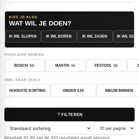
KIES JE KLUS
WAT WIL JE DOEN?
IK WIL SLIJPEN
IK WIL BOREN
IK WIL ZAGEN
IK WIL SC
POPULAIRE MERKEN
50
14
39
BOSCH
MAKITA
FESTOOL
SNEL NAAR DEALS
HOOGSTE KORTING
ONDER €25
NIEUW BINNEN
FILTEREN
Producten per pag
Resultaat 61–80 van de 333 resultaten wordt getoond