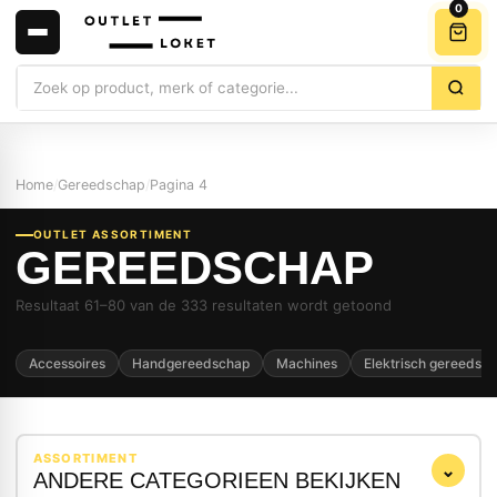
0
Zoeken
Home
/
Gereedschap
/
Pagina 4
OUTLET ASSORTIMENT
GEREEDSCHAP
Resultaat 61–80 van de 333 resultaten wordt getoond
Accessoires
Handgereedschap
Machines
Elektrisch gereedsc
ASSORTIMENT
⌄
ANDERE CATEGORIEEN BEKIJKEN