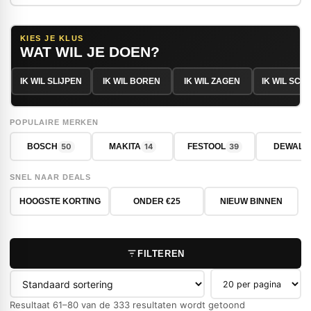
KIES JE KLUS
WAT WIL JE DOEN?
IK WIL SLIJPEN
IK WIL BOREN
IK WIL ZAGEN
IK WIL SC
POPULAIRE MERKEN
50
14
39
BOSCH
MAKITA
FESTOOL
DEWALT
SNEL NAAR DEALS
HOOGSTE KORTING
ONDER €25
NIEUW BINNEN
FILTEREN
Producten per pag
Resultaat 61–80 van de 333 resultaten wordt getoond