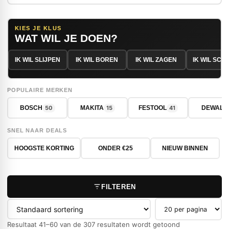
KIES JE KLUS
WAT WIL JE DOEN?
IK WIL SLIJPEN
IK WIL BOREN
IK WIL ZAGEN
IK WIL SC
POPULAIRE MERKEN
50
15
41
BOSCH
MAKITA
FESTOOL
DEWALT
SNEL NAAR DEALS
HOOGSTE KORTING
ONDER €25
NIEUW BINNEN
FILTEREN
Producten per pag
Resultaat 41–60 van de 307 resultaten wordt getoond