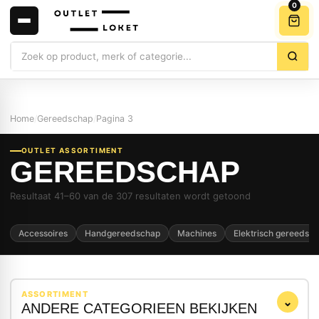
0
Zoeken
Home
/
Gereedschap
/
Pagina 3
OUTLET ASSORTIMENT
GEREEDSCHAP
Resultaat 41–60 van de 307 resultaten wordt getoond
Accessoires
Handgereedschap
Machines
Elektrisch gereedsc
ASSORTIMENT
⌄
ANDERE CATEGORIEEN BEKIJKEN