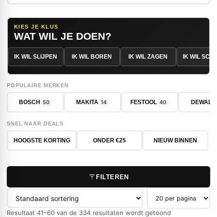
KIES JE KLUS
WAT WIL JE DOEN?
IK WIL SLIJPEN
IK WIL BOREN
IK WIL ZAGEN
IK WIL SC
POPULAIRE MERKEN
50
14
40
BOSCH
MAKITA
FESTOOL
DEWALT
SNEL NAAR DEALS
HOOGSTE KORTING
ONDER €25
NIEUW BINNEN
FILTEREN
Producten per pag
Resultaat 41–60 van de 334 resultaten wordt getoond