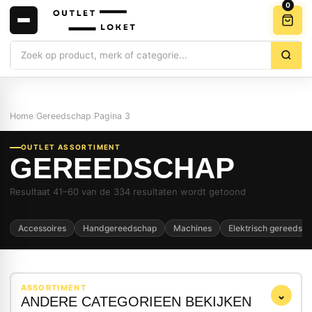
0
Zoeken
Home
/
Gereedschap
/
Pagina 3
OUTLET ASSORTIMENT
GEREEDSCHAP
Resultaat 41–60 van de 334 resultaten wordt getoond
Accessoires
Handgereedschap
Machines
Elektrisch gereedsc
ASSORTIMENT
⌄
ANDERE CATEGORIEEN BEKIJKEN