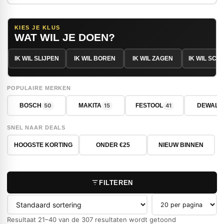
KIES JE KLUS
WAT WIL JE DOEN?
IK WIL SLIJPEN
IK WIL BOREN
IK WIL ZAGEN
IK WIL SC
POPULAIRE MERKEN
50
15
41
BOSCH
MAKITA
FESTOOL
DEWALT
SNEL NAAR DEALS
HOOGSTE KORTING
ONDER €25
NIEUW BINNEN
FILTEREN
Producten per pag
Resultaat 21–40 van de 307 resultaten wordt getoond