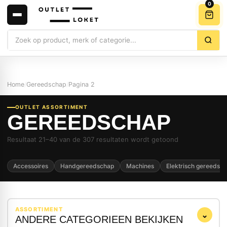
0
Zoeken
Home
/
Gereedschap
/
Pagina 2
OUTLET ASSORTIMENT
GEREEDSCHAP
Resultaat 21–40 van de 307 resultaten wordt getoond
Accessoires
Handgereedschap
Machines
Elektrisch gereedsc
ASSORTIMENT
⌄
ANDERE CATEGORIEEN BEKIJKEN