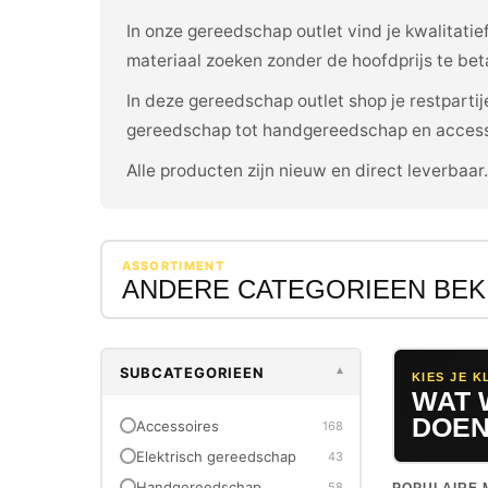
In onze gereedschap outlet vind je kwalitati
materiaal zoeken zonder de hoofdprijs te bet
In deze gereedschap outlet shop je restpart
gereedschap tot handgereedschap en access
Alle producten zijn nieuw en direct leverbaar
ASSORTIMENT
ANDERE CATEGORIEEN BEK
SUBCATEGORIEEN
▾
KIES JE K
WAT 
DOEN
Accessoires
168
Elektrisch gereedschap
43
Handgereedschap
58