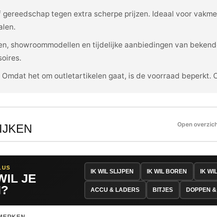
ef gereedschap tegen extra scherpe prijzen. Ideaal voor vakm
alen.
ijen, showroommodellen en tijdelijke aanbiedingen van bekend
oires.
. Omdat het om outletartikelen gaat, is de voorraad beperkt. 
Open overzic
IJKEN
LUS
IK WIL SLIJPEN
IK WIL BOREN
IK WI
WIL JE
?
ACCU & LADERS
BITJES
DOPPEN &