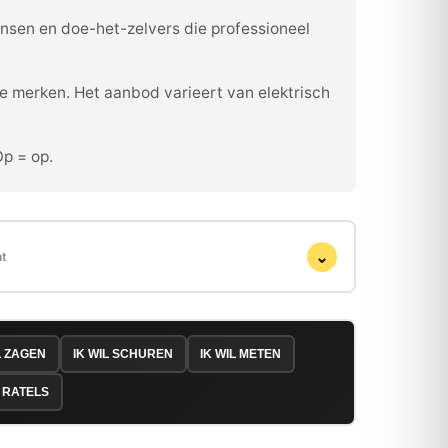
ensen en doe-het-zelvers die professioneel
e merken. Het aanbod varieert van elektrisch
Op = op.
⌄
ht
L ZAGEN
IK WIL SCHUREN
IK WIL METEN
 RATELS