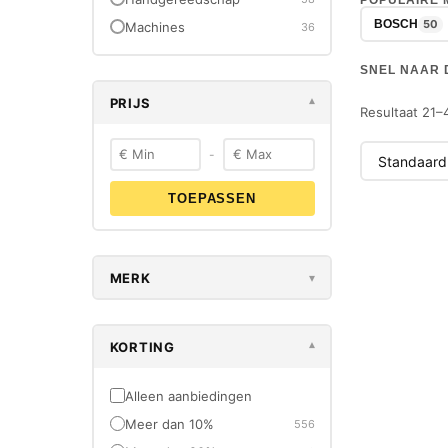
POPULAIRE
50
BOSCH
Machines
36
SNEL NAAR 
PRIJS
▾
Resultaat 21–
-
TOEPASSEN
-50%
NIEUW
MERK
▾
KORTING
▾
Alleen aanbiedingen
Meer dan 10%
556
BOSCH