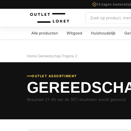
14 dagen bedenktij
Zoeken
Alle producten
Witgoed
Huishoudelijk
Ger
Home
/
Gereedschap
/
Pagina 2
OUTLET ASSORTIMENT
GEREEDSCH
Resultaat 21–40 van de 307 resultaten wordt getoond