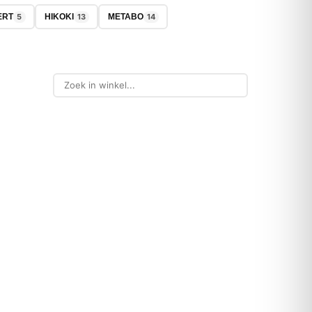
5
13
14
ERT
HIKOKI
METABO
-29%
NIEUW
BOSCH