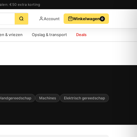
alen: €50 extra korting
Account
Winkelwagen
0
BEKIJK WINKELWAGEN
AFREKENEN
en & vriezen
Opslag & transport
Deals
Handgereedschap
Machines
Elektrisch gereedschap