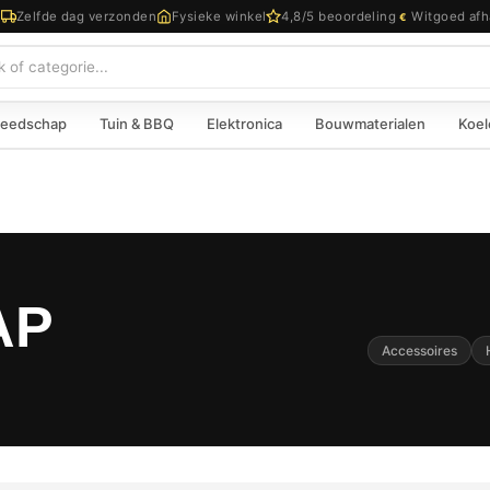
d
Zelfde dag verzonden
Fysieke winkel
4,8/5 beoordeling
Witgoed afh
€
eedschap
Tuin & BBQ
Elektronica
Bouwmaterialen
Koel
AP
Accessoires