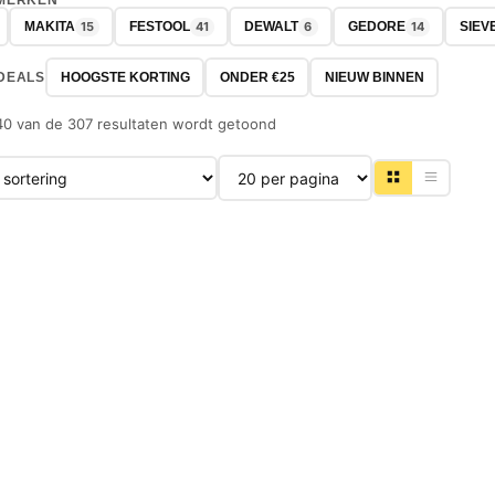
 MERKEN
15
41
6
14
MAKITA
FESTOOL
DEWALT
GEDORE
SIEV
DEALS
HOOGSTE KORTING
ONDER €25
NIEUW BINNEN
40 van de 307 resultaten wordt getoond
Producten per pagina
-32%
-56%
NIEUW
NIEUW
BOSCH
BOSCH