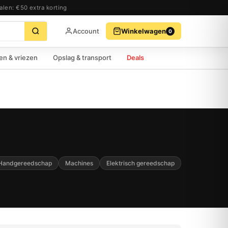
alen: €50 extra korting
Account
Winkelwagen
0
BEKIJK WINKELWAGEN
AFREKENEN
en & vriezen
Opslag & transport
Deals
Handgereedschap
Machines
Elektrisch gereedschap