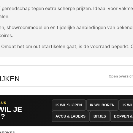
ef gereedschap tegen extra scherpe prijzen. Ideaal voor vakm
alen.
ijen, showroommodellen en tijdelijke aanbiedingen van bekend
oires.
. Omdat het om outletartikelen gaat, is de voorraad beperkt. 
Open overzic
IJKEN
LUS
IK WIL SLIJPEN
IK WIL BOREN
IK WI
WIL JE
?
ACCU & LADERS
BITJES
DOPPEN &