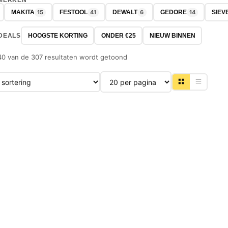
 MERKEN
15
41
6
14
MAKITA
FESTOOL
DEWALT
GEDORE
SIEV
DEALS
HOOGSTE KORTING
ONDER €25
NIEUW BINNEN
40 van de 307 resultaten wordt getoond
Producten per pagina
-32%
-56%
NIEUW
NIEUW
BOSCH
BOSCH