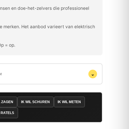
ensen en doe-het-zelvers die professioneel
e merken. Het aanbod varieert van elektrisch
Op = op.
⌄
ht
L ZAGEN
IK WIL SCHUREN
IK WIL METEN
 RATELS