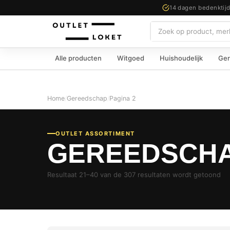
14 dagen bedenktij
Zoeken
Alle producten
Witgoed
Huishoudelijk
Ger
Home
/
Gereedschap
/
Pagina 2
OUTLET ASSORTIMENT
GEREEDSCH
Resultaat 21–40 van de 307 resultaten wordt getoond