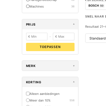
POPULAIRE
50
BOSCH
Machines
36
SNEL NAAR 
PRIJS
▾
Resultaat 21–
-
TOEPASSEN
-50%
NIEUW
MERK
▾
KORTING
▾
Alleen aanbiedingen
Meer dan 10%
556
BOSCH