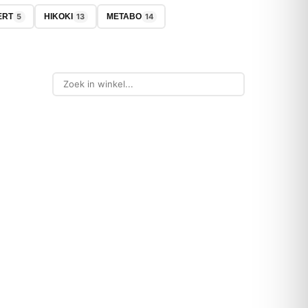
5
13
14
ERT
HIKOKI
METABO
-29%
NIEUW
BOSCH