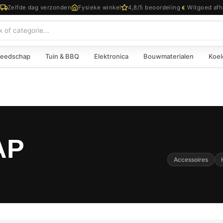
d
Zelfde dag verzonden
Fysieke winkel
4,8/5 beoordeling
Witgoed afh
€
eedschap
Tuin & BBQ
Elektronica
Bouwmaterialen
Koel
AP
Accessoires