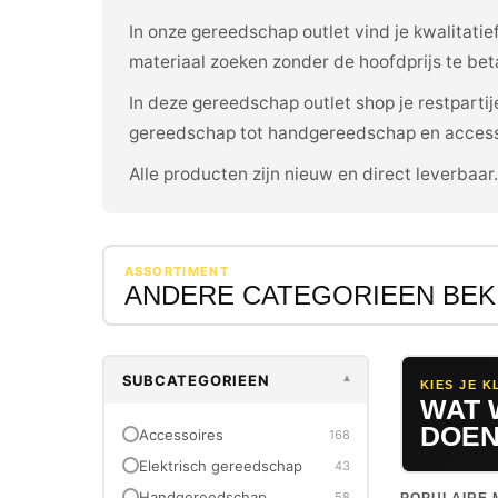
In onze gereedschap outlet vind je kwalitati
materiaal zoeken zonder de hoofdprijs te bet
In deze gereedschap outlet shop je restpart
gereedschap tot handgereedschap en access
Alle producten zijn nieuw en direct leverbaar
ASSORTIMENT
ANDERE CATEGORIEEN BEK
SUBCATEGORIEEN
▾
KIES JE K
WAT 
DOEN
Accessoires
168
Elektrisch gereedschap
43
Handgereedschap
58