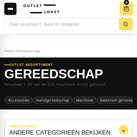
0
Zoeken
Home
/
Gereedschap
OUTLET ASSORTIMENT
GEREEDSCHAP
Resultaat 1–20 van de 334 resultaten wordt getoond
Accessoires
Handgereedschap
Machines
Elektrisch gereedsc
ASSORTIMENT
⌄
ANDERE CATEGORIEEN BEKIJKEN