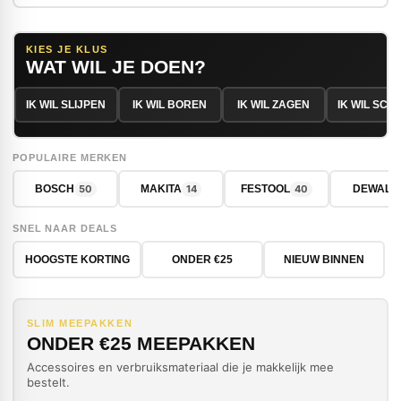
KIES JE KLUS
WAT WIL JE DOEN?
IK WIL SLIJPEN
IK WIL BOREN
IK WIL ZAGEN
IK WIL SC
POPULAIRE MERKEN
50
14
40
BOSCH
MAKITA
FESTOOL
DEWALT
SNEL NAAR DEALS
HOOGSTE KORTING
ONDER €25
NIEUW BINNEN
SLIM MEEPAKKEN
ONDER €25 MEEPAKKEN
Accessoires en verbruiksmateriaal die je makkelijk mee
bestelt.