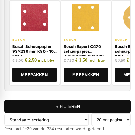
BOSCH
BOSCH
BOSCH
Bosch Schuurpapier
Bosch Expert C470
Bosch Exp
93x230 mm K80 - 10-
schuurpapier
schuurpa
pack
93x230mm K240 10
K40 - 5 st
Oorspronkelijke prijs was: € 5,00.
Huidige prijs is: € 2,50.
Oorspronkelijke prijs was: € 
Huidige prijs is: € 3,50.
Oors
€
2,50
€
3,50
€
3,
€
5,00
€
7,50
€
7,50
stuks
incl. btw
incl. btw
MEEPAKKEN
MEEPAKKEN
MEE
FILTEREN
Producten per pag
Resultaat 1–20 van de 334 resultaten wordt getoond