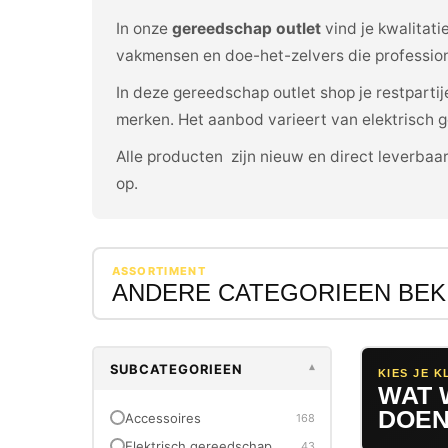
In onze
gereedschap outlet
vind je kwalitati
vakmensen en doe-het-zelvers die profession
In deze gereedschap outlet shop je restpart
merken. Het aanbod varieert van elektrisch
Alle producten zijn nieuw en direct leverbaar
op.
ASSORTIMENT
ANDERE CATEGORIEEN BEK
SUBCATEGORIEEN
▾
KIES JE K
WAT 
DOEN
Accessoires
168
Elektrisch gereedschap
43