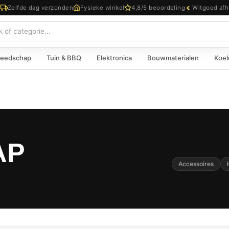
d
Zelfde dag verzonden
Fysieke winkel
4,8/5 beoordeling
Witgoed afh
€
eedschap
Tuin & BBQ
Elektronica
Bouwmaterialen
Koel
AP
Accessoires