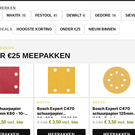
 MERKEN
15
41
6
14
MAKITA
FESTOOL
DEWALT
GEDORE
SIEV
DEALS
HOOGSTE KORTING
ONDER €25
NIEUW BINNEN
PAKKEN
R €25 MEEPAKKEN
BOSCH
BOSCH
huurpapier
Bosch Expert C470
Bosch Expert C470
m K80 - 10-
schuurpapier
schuurpapier 125mm
93x230mm K240 10
K40 - 5 stuks
spronkelijke prijs was: € 5,00.
Huidige prijs is: € 2,50.
Oorspronkelijke prijs was: € 7,50.
Huidige prijs is: € 3,50.
Oorspronkelijke
Huidige p
,50
€
3,50
€
3,50
€
7,50
€
7,50
incl. btw
incl. btw
incl. btw
stuks
EPAKKEN
MEEPAKKEN
MEEPAKKEN