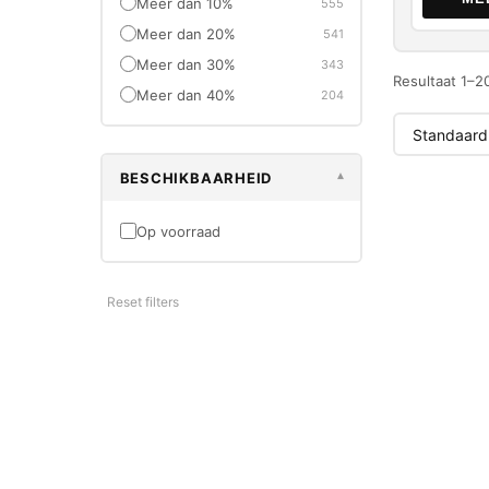
Meer dan 10%
555
Meer dan 20%
541
Meer dan 30%
343
Resultaat 1–2
Meer dan 40%
204
BESCHIKBAARHEID
▾
-33%
Op voorraad
NIEUW
Reset filters
3M
3M Cl.&Str
Schuursch