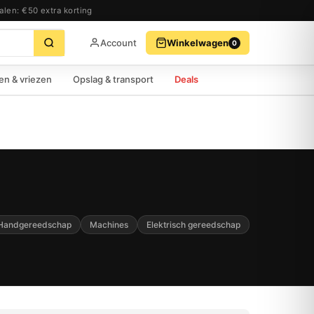
alen: €50 extra korting
Account
Winkelwagen
0
BEKIJK WINKELWAGEN
AFREKENEN
en & vriezen
Opslag & transport
Deals
Handgereedschap
Machines
Elektrisch gereedschap