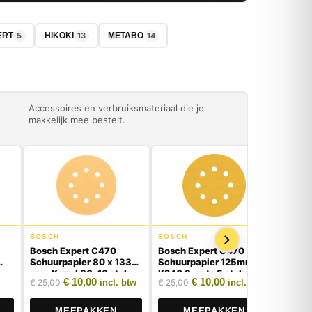
5
13
14
ERT
HIKOKI
METABO
Accessoires en verbruiksmateriaal die je
makkelijk mee bestelt.
BOSCH
BOSCH
BOSC
Bosch Expert C470
Bosch Expert C470
Bosch
Schuurpapier 80 x 133
Schuurpapier 125mm
Delta
mm, Korrel 80, 10 stuks
K240 8-gats 5 stuks
120, 
 prijs was: € 7,50.
rijs is: € 3,50.
Oorspronkelijke prijs was: € 25,00.
Huidige prijs is: € 10,00.
Oorspronkelijke prijs was
Huidige prijs is: €
€
10,00
€
10,00
€
25,00
€
25,00
€
15,0
incl. btw
incl. btw
stuks
MEEPAKKEN
MEEPAKKEN