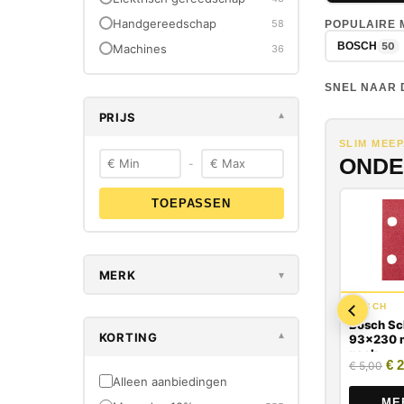
Handgereedschap
58
POPULAIRE
50
BOSCH
Machines
36
SNEL NAAR 
PRIJS
▾
SLIM MEE
ONDE
-
TOEPASSEN
MERK
▾
BOSCH
Bosch Sc
KORTING
▾
93x230 m
pack
Oor
€
2
€
5,00
Alleen aanbiedingen
ME