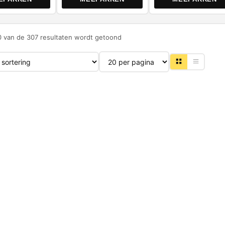
0 van de 307 resultaten wordt getoond
Producten per pagina
-45%
-30%
NIEUW
NIEUW
3M
ABAC
ip XT
3M Tack Pad 07910 –
ABAC 125
ijf Ø75x13x6 mm
Reinigingsdoek 175 x 235
Haakse Sli