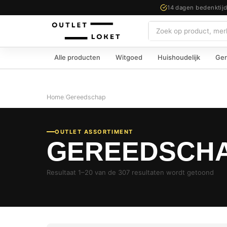
14 dagen bedenktij
Zoeken
Alle producten
Witgoed
Huishoudelijk
Ger
Home
/
Gereedschap
OUTLET ASSORTIMENT
GEREEDSCH
Resultaat 1–20 van de 307 resultaten wordt getoond