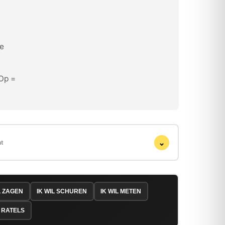
de
 Op =
⌄
ht
L ZAGEN
IK WIL SCHUREN
IK WIL METEN
 RATELS