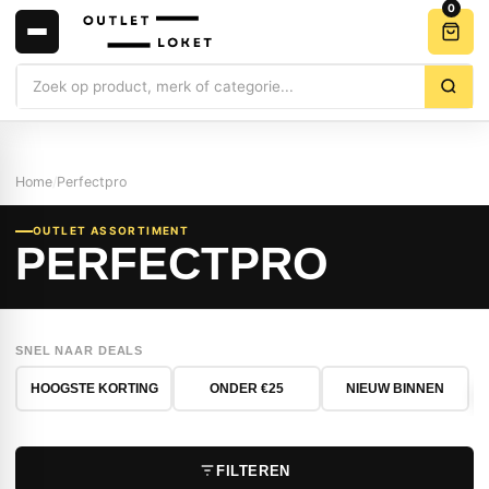
0
Zoeken
Home
/
Perfectpro
OUTLET ASSORTIMENT
PERFECTPRO
SNEL NAAR DEALS
HOOGSTE KORTING
ONDER €25
NIEUW BINNEN
FILTEREN