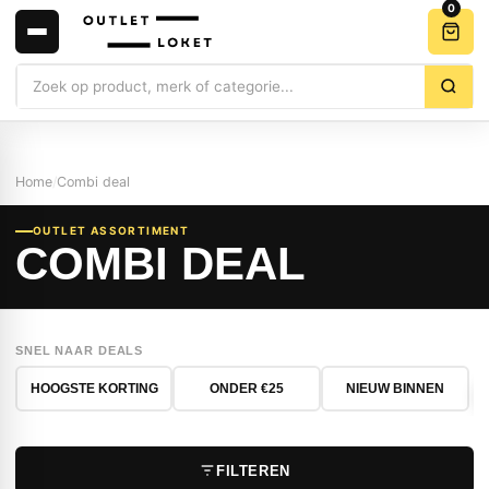
0
Zoeken
Home
/
Combi deal
OUTLET ASSORTIMENT
COMBI DEAL
SNEL NAAR DEALS
HOOGSTE KORTING
ONDER €25
NIEUW BINNEN
FILTEREN