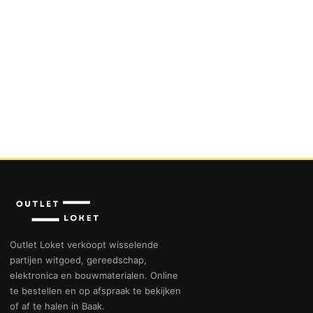
Outlet Loket verkoopt wisselende
partijen witgoed, gereedschap,
elektronica en bouwmaterialen. Online
te bestellen en op afspraak te bekijken
of af te halen in Baak.