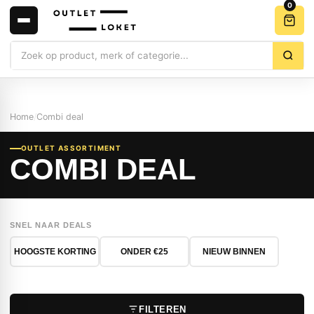
0
Zoeken
Home
/
Combi deal
OUTLET ASSORTIMENT
COMBI DEAL
SNEL NAAR DEALS
HOOGSTE KORTING
ONDER €25
NIEUW BINNEN
FILTEREN